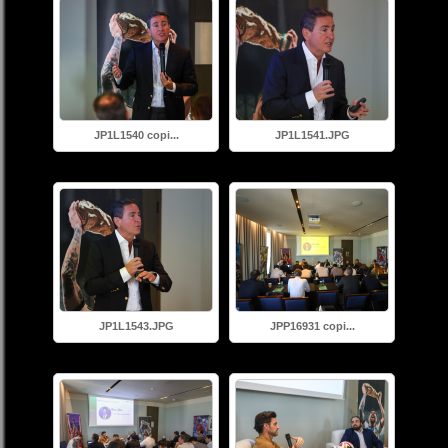
JP1L1540 copi...
JP1L1541.JPG
JP1L1543.JPG
JPP16931 copi...