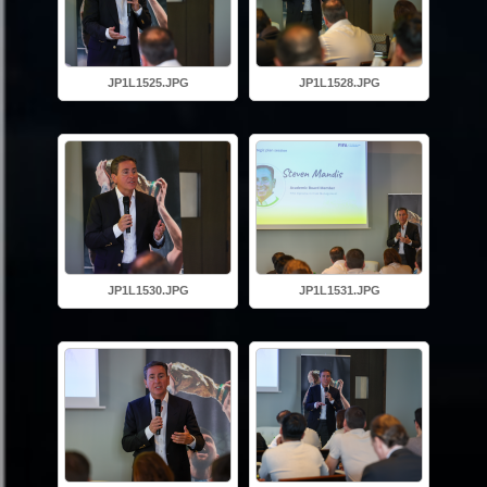
JP1L1525.JPG
JP1L1528.JPG
JP1L1530.JPG
JP1L1531.JPG