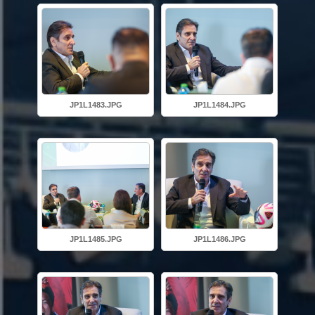
JP1L1483.JPG
JP1L1484.JPG
JP1L1485.JPG
JP1L1486.JPG