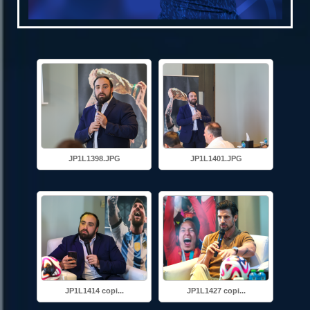
JP1L1398.JPG
JP1L1401.JPG
JP1L1414 copi...
JP1L1427 copi...