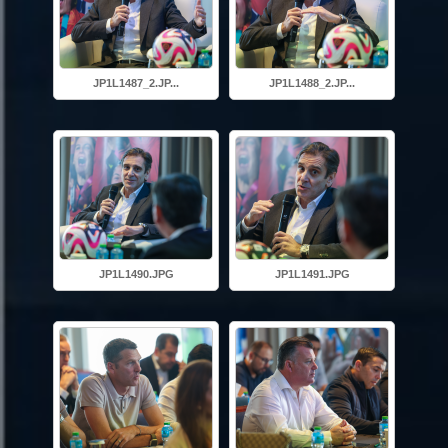
JP1L1487_2.JP...
JP1L1488_2.JP...
JP1L1490.JPG
JP1L1491.JPG