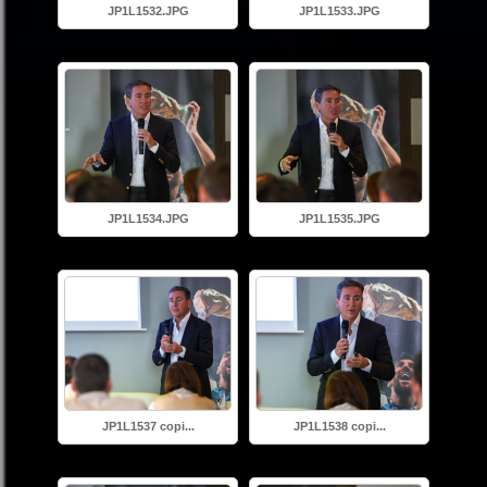
JP1L1532.JPG
JP1L1533.JPG
JP1L1534.JPG
JP1L1535.JPG
JP1L1537 copi...
JP1L1538 copi...