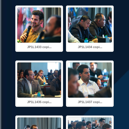
JP1L1433 copi...
JP1L1434 copi...
JP1L1435 copi...
JP1L1437 copi...